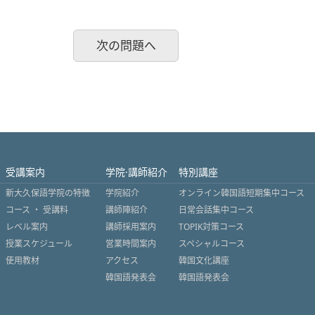
次の問題へ
受講案内
学院·講師紹介
特別講座
新大久保語学院の特徴
学院紹介
オンライン韓国語短期集中コース
コース ・ 受講料
講師陣紹介
日常会話集中コース
レベル案内
講師採用案内
TOPIK対策コース
授業スケジュール
営業時間案内
スペシャルコース
使用教材
アクセス
韓国文化講座
韓国語発表会
韓国語発表会