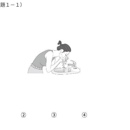
問題１－１）
②
③
④