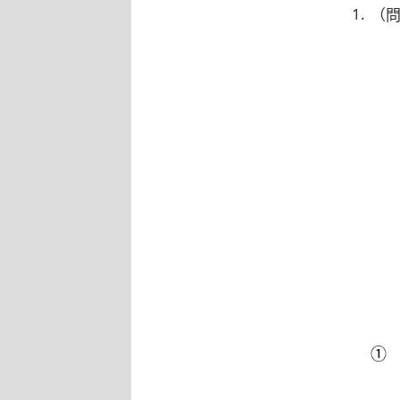
1.
（
①