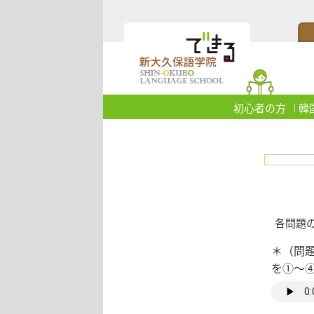
初心者の方
韓
各問題の
＊（問
を①〜