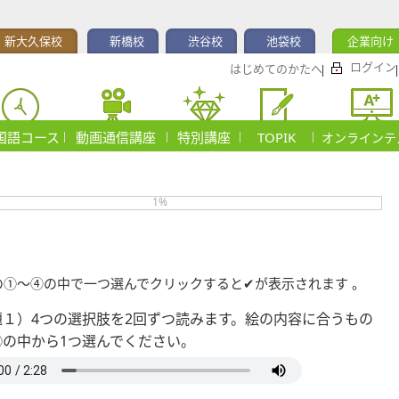
新大久保校
新橋校
渋谷校
池袋校
企業向け
ログイン
はじめてのかたへ
国語コース
動画通信講座
特別講座
TOPIK
オンラインテ
1%
①～④の中で一つ選んでクリックすると✔が表示されます 。
題１）4つの選択肢を2回ずつ読みます。絵の内容に合うもの
④の中から1つ選んでください。